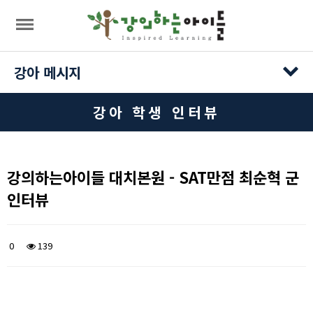
목록
강아 메시지
강아 학생 인터뷰
강의하는아이들 대치본원 - SAT만점 최순혁 군
인터뷰
0
139