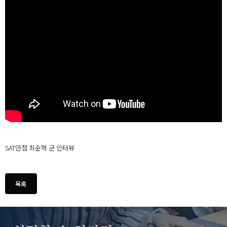
SAT만점 최순혁 군 인터뷰